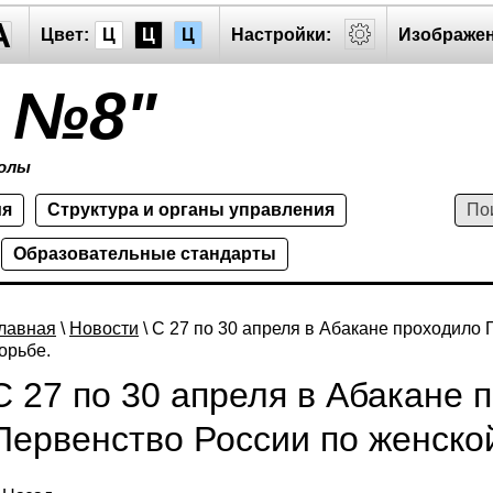
A
Цвет:
Ц
Ц
Ц
Настройки:
Изображен
 №8"
олы
ия
Структура и органы управления
Образовательные стандарты
лавная
\
Новости
\ С 27 по 30 апреля в Абакане проходило
орьбе.
С 27 по 30 апреля в Абакане 
Первенство России по женско