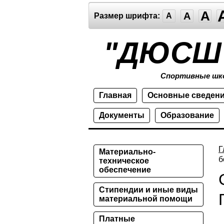
A
A
Размер шрифта:
A
"ДЮСШ
Спортивные шк
Главная
Основные сведен
Документы
Образование
Г
Материально-
б
техническое
обеспечение
Стипендии и иные виды
материальной помощи
Платные