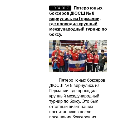
Пятеро юных
10.04.2017
боксеров ДЮСШ № 8
вернулись из Германии,
где проходил крупный
международный турнир по
боксу.
Пятеро юных боксеров
ДЮСШ № 8 вернулись из
Германии, где проходил
крупный международный
турнир по боксу. Это был
ответный визит наших
воспитанников после
посещения боксеров из